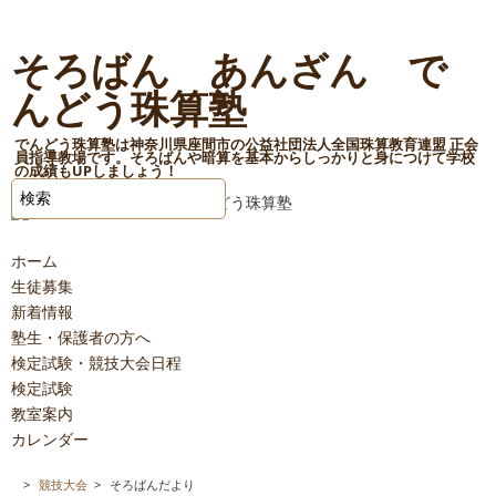
そろばん あんざん で
んどう珠算塾
でんどう珠算塾は神奈川県座間市の公益社団法人全国珠算教育連盟 正会
員指導教場です。そろばんや暗算を基本からしっかりと身につけて学校
の成績もUPしましょう！
ホーム
生徒募集
新着情報
塾生・保護者の方へ
検定試験・競技大会日程
検定試験
教室案内
カレンダー
>
競技大会
>
そろばんだより