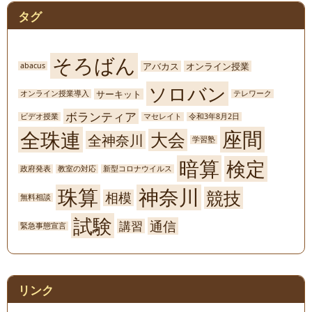
タグ
そろばん
アバカス
オンライン授業
abacus
ソロバン
サーキット
オンライン授業導入
テレワーク
ボランティア
ビデオ授業
マセレイト
令和3年8月2日
座間
全珠連
大会
全神奈川
学習塾
暗算
検定
政府発表
教室の対応
新型コロナウイルス
珠算
神奈川
競技
相模
無料相談
試験
通信
講習
緊急事態宣言
リンク