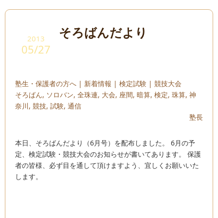
そろばんだより
2013
05/27
塾生・保護者の方へ
|
新着情報
|
検定試験
|
競技大会
そろばん
,
ソロバン
,
全珠連
,
大会
,
座間
,
暗算
,
検定
,
珠算
,
神
奈川
,
競技
,
試験
,
通信
塾長
本日、そろばんだより（6月号）を配布しました。 6月の予
定、検定試験・競技大会のお知らせが書いてあります。 保護
者の皆様、必ず目を通して頂けますよう、宜しくお願いいた
します。