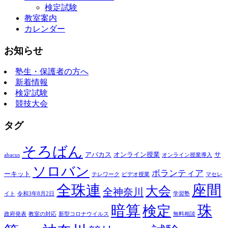
検定試験
教室案内
カレンダー
お知らせ
塾生・保護者の方へ
新着情報
検定試験
競技大会
タグ
そろばん
アバカス
オンライン授業
サ
abacus
オンライン授業導入
ソロバン
ボランティア
ーキット
テレワーク
ビデオ授業
マセレ
全珠連
座間
大会
全神奈川
イト
令和3年8月2日
学習塾
暗算
珠
検定
政府発表
教室の対応
新型コロナウイルス
無料相談