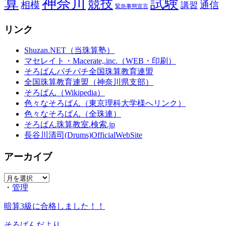
算
神奈川
試験
競技
相模
通信
講習
緊急事態宣言
リンク
Shuzan.NET（当珠算塾）
マセレイト・Macerate,.inc.（WEB・印刷）
そろばんパチパチ全国珠算教育連盟
全国珠算教育連盟（神奈川県支部）
そろばん（Wikipedia）
色々なそろばん（東京理科大学様へリンク）
色々なそろばん（全珠連）
そろばん珠算教室.検索.jp
長谷川清司(Drums)OfficialWebSite
アーカイブ
ア
・
管理
ー
カ
暗算3級に合格しました！！
イ
ブ
そろばんだより