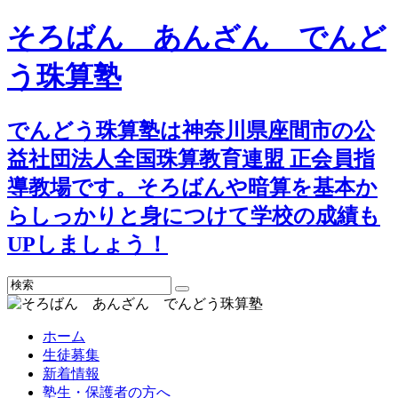
そろばん あんざん でんど
う珠算塾
でんどう珠算塾は神奈川県座間市の公
益社団法人全国珠算教育連盟 正会員指
導教場です。そろばんや暗算を基本か
らしっかりと身につけて学校の成績も
UPしましょう！
検
索
ホーム
生徒募集
新着情報
塾生・保護者の方へ