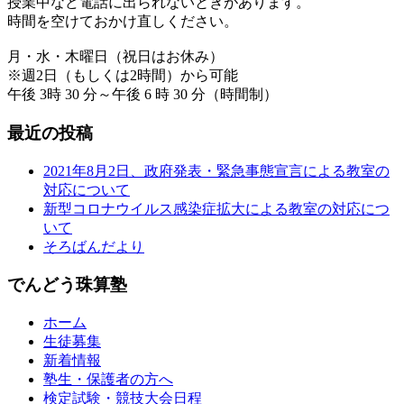
授業中など電話に出られないときがあります。
時間を空けておかけ直しください。
月・水・木曜日（祝日はお休み）
※週2日（もしくは2時間）から可能
午後 3時 30 分～午後 6 時 30 分（時間制）
最近の投稿
2021年8月2日、政府発表・緊急事態宣言による教室の
対応について
新型コロナウイルス感染症拡大による教室の対応につ
いて
そろばんだより
でんどう珠算塾
ホーム
生徒募集
新着情報
塾生・保護者の方へ
検定試験・競技大会日程