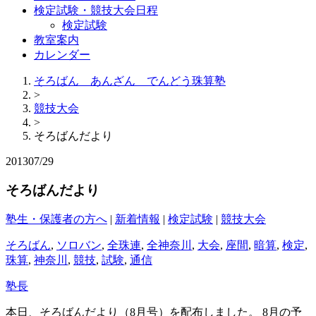
検定試験・競技大会日程
検定試験
教室案内
カレンダー
そろばん あんざん でんどう珠算塾
>
競技大会
>
そろばんだより
2013
07/29
そろばんだより
塾生・保護者の方へ
|
新着情報
|
検定試験
|
競技大会
そろばん
,
ソロバン
,
全珠連
,
全神奈川
,
大会
,
座間
,
暗算
,
検定
,
珠算
,
神奈川
,
競技
,
試験
,
通信
塾長
本日、そろばんだより（8月号）を配布しました。 8月の予