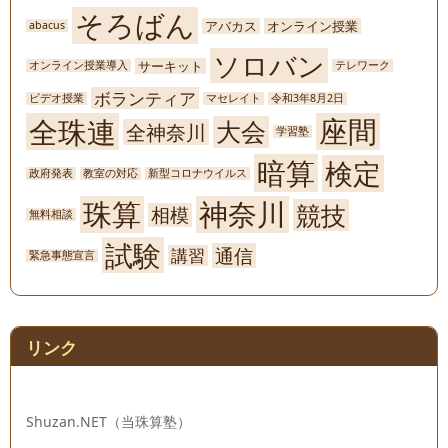
そろばん
アバカス
オンライン授業
abacus
ソロバン
サーキット
オンライン授業導入
テレワーク
ボランティア
ビデオ授業
マセレイト
令和3年8月2日
座間
全珠連
大会
全神奈川
学習塾
暗算
検定
政府発表
教室の対応
新型コロナウイルス
珠算
神奈川
競技
相模
無料相談
試験
通信
講習
緊急事態宣言
リンク
Shuzan.NET（当珠算塾）