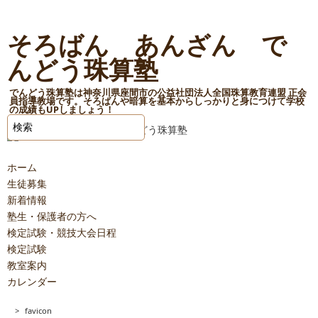
そろばん あんざん で
んどう珠算塾
でんどう珠算塾は神奈川県座間市の公益社団法人全国珠算教育連盟 正会
員指導教場です。そろばんや暗算を基本からしっかりと身につけて学校
の成績もUPしましょう！
ホーム
生徒募集
新着情報
塾生・保護者の方へ
検定試験・競技大会日程
検定試験
教室案内
カレンダー
>
favicon