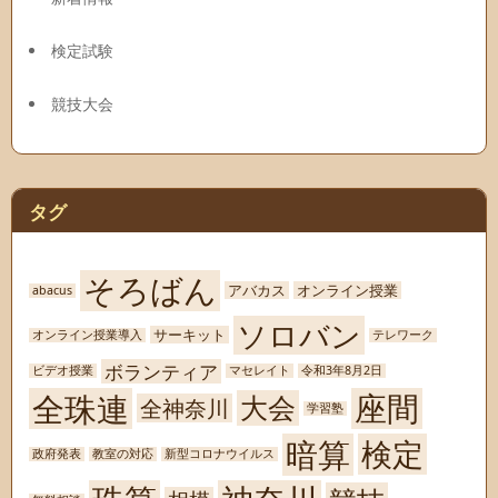
検定試験
競技大会
タグ
そろばん
アバカス
オンライン授業
abacus
ソロバン
サーキット
オンライン授業導入
テレワーク
ボランティア
ビデオ授業
マセレイト
令和3年8月2日
座間
全珠連
大会
全神奈川
学習塾
暗算
検定
政府発表
教室の対応
新型コロナウイルス