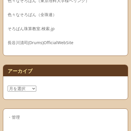
色々なそろばん（東京理科大学様へリンク）
色々なそろばん（全珠連）
そろばん珠算教室.検索.jp
長谷川清司(Drums)OfficialWebSite
アーカイブ
ア
ー
カ
イ
ブ
・
管理