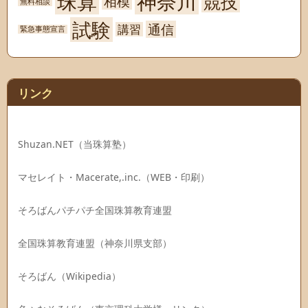
珠算
神奈川
競技
相模
無料相談
試験
通信
講習
緊急事態宣言
リンク
Shuzan.NET（当珠算塾）
マセレイト・Macerate,.inc.（WEB・印刷）
そろばんパチパチ全国珠算教育連盟
全国珠算教育連盟（神奈川県支部）
そろばん（Wikipedia）