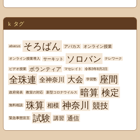
タグ
そろばん
アバカス
オンライン授業
abacus
ソロバン
サーキット
オンライン授業導入
テレワーク
ボランティア
ビデオ授業
マセレイト
令和3年8月2日
座間
全珠連
大会
全神奈川
学習塾
暗算
検定
政府発表
教室の対応
新型コロナウイルス
珠算
神奈川
競技
相模
無料相談
試験
通信
講習
緊急事態宣言