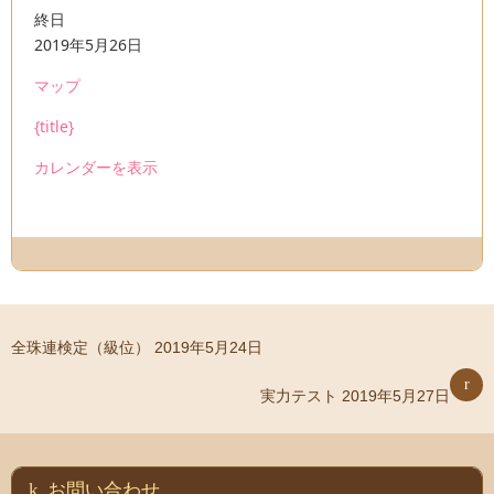
全
終日
珠
2019年5月26日
連
厚
マップ
検
木
定
{title}
合
（段
同
カレンダーを表示
位）
庁
舎
全珠連検定（級位）
2019年5月24日
実力テスト
2019年5月27日
お問い合わせ