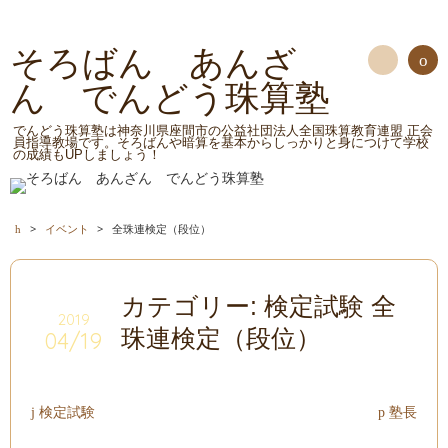
そろばん あんざ
ん でんどう珠算塾
検
索
でんどう珠算塾は神奈川県座間市の公益社団法人全国珠算教育連盟 正会
員指導教場です。そろばんや暗算を基本からしっかりと身につけて学校
の成績もUPしましょう！
>
イベント
>
全珠連検定（段位）
カテゴリー: 検定試験 全
2019
珠連検定（段位）
04/19
検定試験
塾長