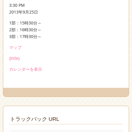
授
3:30 PM
業
2013年9月25日
日
1部：15時30分～
2部：16時30分～
3部：17時30分～
で
マップ
ん
{title}
ど
う
カレンダーを表示
珠
算
塾
トラックバック URL