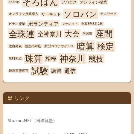
そろばん
アバカス
オンライン授業
abacus
ソロバン
サーキット
オンライン授業導入
テレワーク
ボランティア
ビデオ授業
マセレイト
令和3年8月2日
座間
全珠連
大会
全神奈川
学習塾
暗算
検定
政府発表
教室の対応
新型コロナウイルス
珠算
神奈川
競技
相模
無料相談
試験
通信
講習
緊急事態宣言
リンク
Shuzan.NET（当珠算塾）