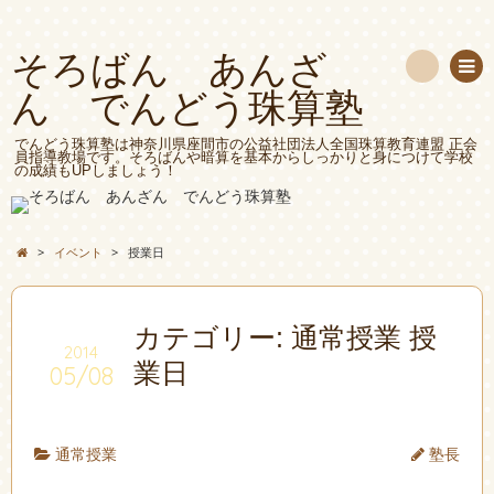
そろばん あんざ
ん でんどう珠算塾
検
索
でんどう珠算塾は神奈川県座間市の公益社団法人全国珠算教育連盟 正会
員指導教場です。そろばんや暗算を基本からしっかりと身につけて学校
の成績もUPしましょう！
>
イベント
>
授業日
カテゴリー: 通常授業 授
2014
業日
05/08
通常授業
塾長