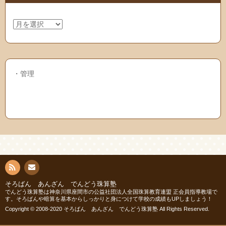
ア
ー
カ
イ
ブ
・
管理
連絡
RSS
そろばん あんざん でんどう珠算塾
でんどう珠算塾は神奈川県座間市の公益社団法人全国珠算教育連盟 正会員指導教場で
先
す。そろばんや暗算を基本からしっかりと身につけて学校の成績もUPしましょう！
Copyright © 2008-2020 そろばん あんざん でんどう珠算塾 All Rights Reserved.