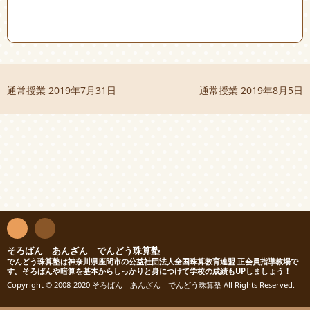
通常授業
2019年7月31日
通常授業
2019年8月5日
R
連
絡先
SS
そろばん あんざん でんどう珠算塾
でんどう珠算塾は神奈川県座間市の公益社団法人全国珠算教育連盟 正会員指導教場で
す。そろばんや暗算を基本からしっかりと身につけて学校の成績もUPしましょう！
Copyright © 2008-2020 そろばん あんざん でんどう珠算塾 All Rights Reserved.