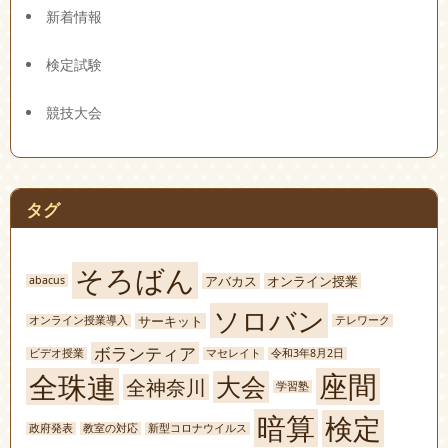
新着情報
検定試験
競技大会
タグ
そろばん
アバカス
オンライン授業
abacus
ソロバン
サーキット
オンライン授業導入
テレワーク
ボランティア
ビデオ授業
マセレイト
令和3年8月2日
座間
全珠連
大会
全神奈川
学習塾
暗算
検定
政府発表
教室の対応
新型コロナウイルス