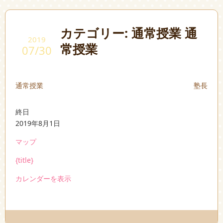
カテゴリー: 通常授業 通
2019
常授業
07/30
通常授業
塾長
通
終日
常
2019年8月1日
授
で
マップ
業
ん
{title}
ど
う
カレンダーを表示
珠
算
塾