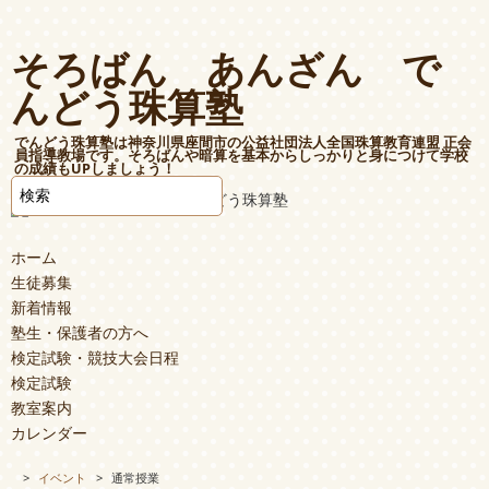
そろばん あんざん で
んどう珠算塾
でんどう珠算塾は神奈川県座間市の公益社団法人全国珠算教育連盟 正会
員指導教場です。そろばんや暗算を基本からしっかりと身につけて学校
の成績もUPしましょう！
ホーム
生徒募集
新着情報
塾生・保護者の方へ
検定試験・競技大会日程
検定試験
教室案内
カレンダー
>
イベント
>
通常授業