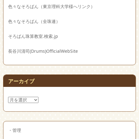
色々なそろばん（東京理科大学様へリンク）
色々なそろばん（全珠連）
そろばん珠算教室.検索.jp
長谷川清司(Drums)OfficialWebSite
アーカイブ
ア
ー
カ
イ
ブ
・
管理