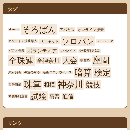
タグ
そろばん
アバカス
オンライン授業
abacus
ソロバン
サーキット
オンライン授業導入
テレワーク
ボランティア
ビデオ授業
マセレイト
令和3年8月2日
座間
全珠連
大会
全神奈川
学習塾
暗算
検定
政府発表
教室の対応
新型コロナウイルス
珠算
神奈川
競技
相模
無料相談
試験
通信
講習
緊急事態宣言
リンク