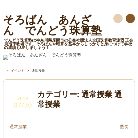
そろばん あんざ
検
ん でんどう珠算塾
索
でんどう珠算塾は神奈川県座間市の公益社団法人全国珠算教育連盟 正会
員指導教場です。そろばんや暗算を基本からしっかりと身につけて学校
の成績もUPしましょう！
>
イベント
>
通常授業
カテゴリー: 通常授業 通
2019
常授業
07/30
通常授業
塾長