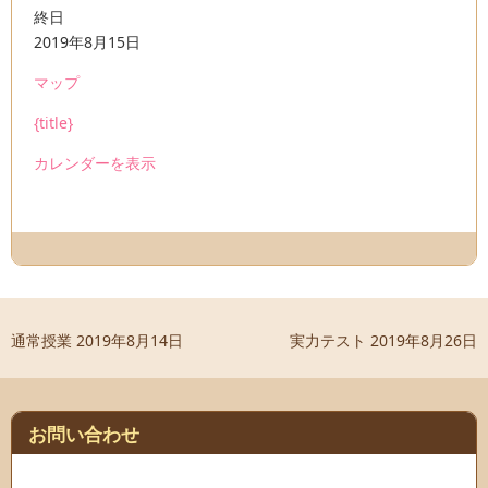
通
終日
常
2019年8月15日
授
で
マップ
業
ん
{title}
ど
う
カレンダーを表示
珠
算
塾
通常授業
2019年8月14日
実力テスト
2019年8月26日
お問い合わせ