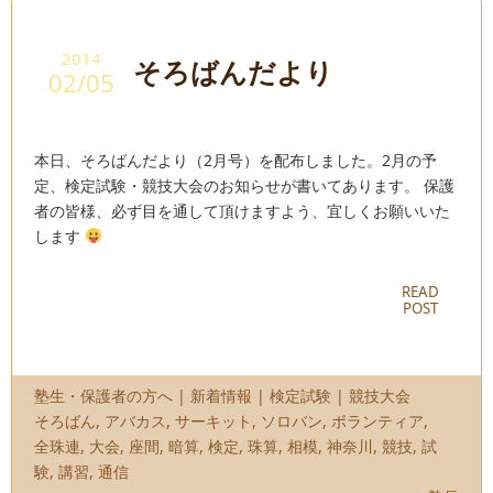
2014
そろばんだより
02/05
本日、そろばんだより（2月号）を配布しました。2月の予
定、検定試験・競技大会のお知らせが書いてあります。 保護
者の皆様、必ず目を通して頂けますよう、宜しくお願いいた
します
READ
POST
塾生・保護者の方へ
|
新着情報
|
検定試験
|
競技大会
そろばん
,
アバカス
,
サーキット
,
ソロバン
,
ボランティア
,
全珠連
,
大会
,
座間
,
暗算
,
検定
,
珠算
,
相模
,
神奈川
,
競技
,
試
験
,
講習
,
通信