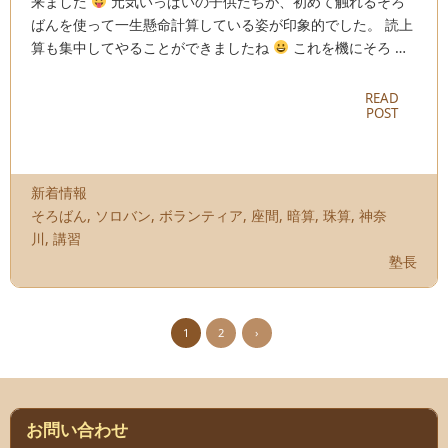
来ました
元気いっぱいの子供たちが、初めて触れるそろ
ばんを使って一生懸命計算している姿が印象的でした。 読上
算も集中してやることができましたね
これを機にそろ …
READ
POST
新着情報
そろばん
,
ソロバン
,
ボランティア
,
座間
,
暗算
,
珠算
,
神奈
川
,
講習
塾長
1
2
›
お問い合わせ