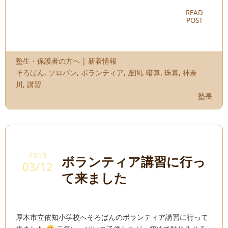
READ
POST
塾生・保護者の方へ
|
新着情報
そろばん
,
ソロバン
,
ボランティア
,
座間
,
暗算
,
珠算
,
神奈
川
,
講習
塾長
2013
ボランティア講習に行っ
03/12
て来ました
厚木市立依知小学校へそろばんのボランティア講習に行って