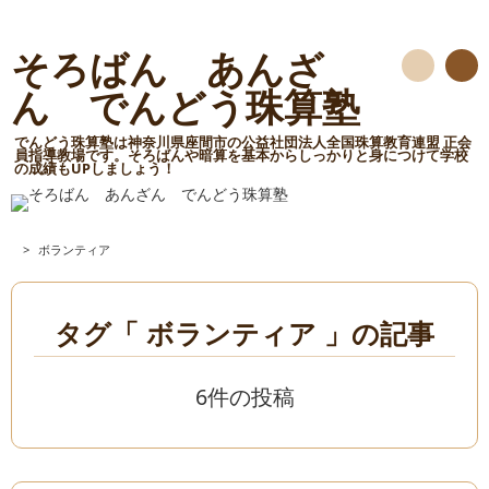
そろばん あんざ
検
ん でんどう珠算塾
索
でんどう珠算塾は神奈川県座間市の公益社団法人全国珠算教育連盟 正会
員指導教場です。そろばんや暗算を基本からしっかりと身につけて学校
の成績もUPしましょう！
>
ボランティア
タグ「 ボランティア 」の記事
6件の投稿