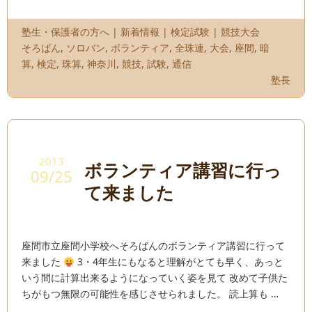
塾生・保護者の方へ
|
新着情報
|
検定試験
|
競技大会
そろばん
,
ソロバン
,
ボランティア
,
全珠連
,
大会
,
座間
,
暗
算
,
検定
,
珠算
,
神奈川
,
競技
,
試験
,
通信
塾長
2013
ボランティア講習に行っ
09/25
て来ました
座間市立座間小学校へそろばんのボランティア講習に行って
来ました
3・4年生にもなると理解がとても早く、あっと
いう間に計算出来るようになっていく姿を見て 改めて子供た
ちがもつ無限の可能性を感じさせられました。 読上算も …