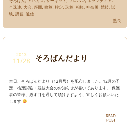
そろばん
,
アバカス
,
サーキット
,
ソロバン
,
ボランティア
,
全珠連
,
大会
,
座間
,
暗算
,
検定
,
珠算
,
相模
,
神奈川
,
競技
,
試
験
,
講習
,
通信
塾長
2013
そろばんだより
11/28
本日、そろばんだより（12月号）を配布しました。12月の予
定、検定試験・競技大会のお知らせが書いてあります。 保護
者の皆様、必ず目を通して頂けますよう、宜しくお願いいた
します
READ
POST