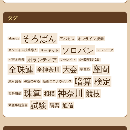
タグ
そろばん
アバカス
オンライン授業
abacus
ソロバン
サーキット
オンライン授業導入
テレワーク
ボランティア
ビデオ授業
マセレイト
令和3年8月2日
座間
全珠連
大会
全神奈川
学習塾
暗算
検定
政府発表
教室の対応
新型コロナウイルス
珠算
神奈川
競技
相模
無料相談
試験
通信
講習
緊急事態宣言