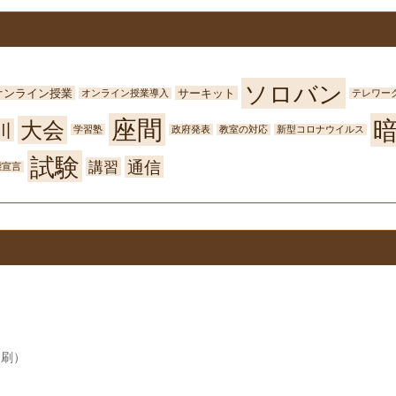
ソロバン
オンライン授業
サーキット
オンライン授業導入
テレワー
座間
大会
川
学習塾
政府発表
教室の対応
新型コロナウイルス
試験
通信
講習
態宣言
印刷）