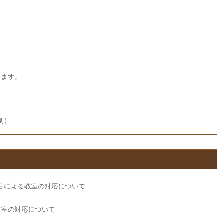
ります。
間制）
宣言による教室の対応について
教室の対応について