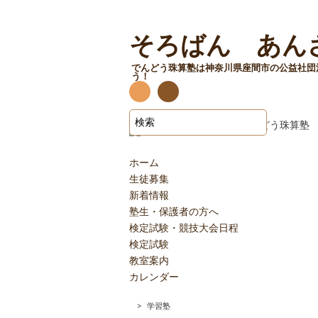
そろばん あん
でんどう珠算塾は神奈川県座間市の公益社団
う！
R
連
絡先
SS
ホーム
生徒募集
新着情報
塾生・保護者の方へ
検定試験・競技大会日程
検定試験
教室案内
カレンダー
>
学習塾