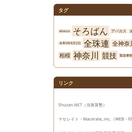
タグ
そろばん
アバカス
abacus
全珠連
全神奈
令和3年8月2日
神奈川
競技
相模
緊急事
リンク
Shuzan.NET（当珠算塾）
マセレイト・Macerate,.inc.（WEB・