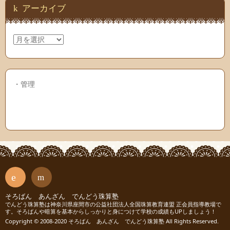
アーカイブ
ア
ー
カ
イ
ブ
・
管理
RSS
そろばん あんざん でんどう珠算塾
連絡
でんどう珠算塾は神奈川県座間市の公益社団法人全国珠算教育連盟 正会員指導教場で
す。そろばんや暗算を基本からしっかりと身につけて学校の成績もUPしましょう！
先
Copyright © 2008-2020 そろばん あんざん でんどう珠算塾 All Rights Reserved.