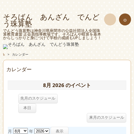
そろばん あんざん でんど
う珠算塾
検
でんどう珠算塾は神奈川県座間市の公益社団法人全国珠
算教育連盟 正会員指導教場です。そろばんや暗算を基本
からしっかりと身につけて学校の成績もUPしましょう！
索
>
カレンダー
カレンダー
8月 2026 のイベント
先月のスケジュール
本日
来月のスケジュール
月
年