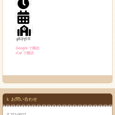
記録会
講習
すべて
通常授業
Google で
購読
iCal で
購読
お問い合わせ
〒252-0027