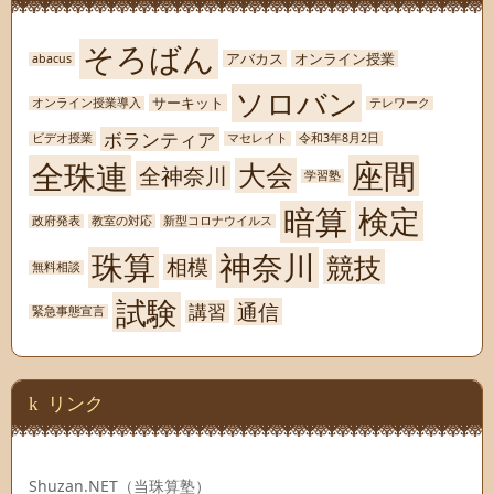
そろばん
アバカス
オンライン授業
abacus
ソロバン
サーキット
オンライン授業導入
テレワーク
ボランティア
ビデオ授業
マセレイト
令和3年8月2日
座間
全珠連
大会
全神奈川
学習塾
暗算
検定
政府発表
教室の対応
新型コロナウイルス
珠算
神奈川
競技
相模
無料相談
試験
通信
講習
緊急事態宣言
リンク
Shuzan.NET（当珠算塾）