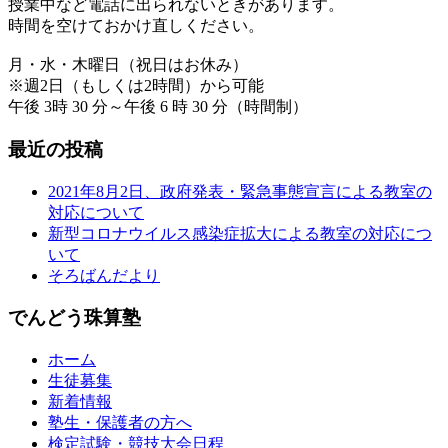
授業中など電話に出られないときがあります。
時間を空けておかけ直しください。
月・水・木曜日（祝日はお休み）
※週2日（もしくは2時間）から可能
午後 3時 30 分～午後 6 時 30 分（時間制）
最近の投稿
2021年8月2日、政府発表・緊急事態宣言による教室の
対応について
新型コロナウイルス感染症拡大による教室の対応につ
いて
そろばんだより
でんどう珠算塾
ホーム
生徒募集
新着情報
塾生・保護者の方へ
検定試験・競技大会日程