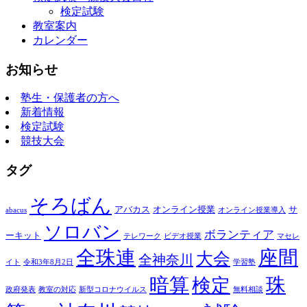
検定試験
教室案内
カレンダー
お知らせ
塾生・保護者の方へ
新着情報
検定試験
競技大会
タグ
そろばん
アバカス
オンライン授業
サ
abacus
オンライン授業導入
ソロバン
ボランティア
ーキット
テレワーク
ビデオ授業
マセレ
全珠連
座間
大会
全神奈川
イト
令和3年8月2日
学習塾
暗算
珠
検定
政府発表
教室の対応
新型コロナウイルス
無料相談