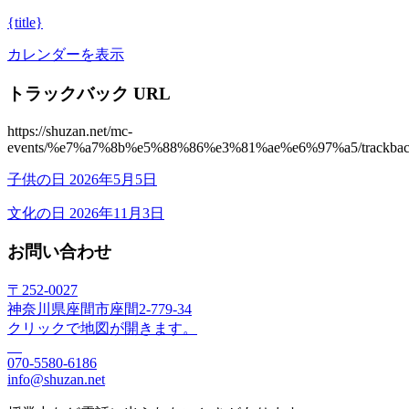
ん
{title}
ど
う
カレンダーを表示
珠
算
トラックバック URL
塾
https://shuzan.net/mc-
events/%e7%a7%8b%e5%88%86%e3%81%ae%e6%97%a5/trackba
子供の日
2026年5月5日
文化の日
2026年11月3日
お問い合わせ
〒252-0027
神奈川県座間市座間2-779-34
クリックで地図が開きます。
070-5580-6186
info@shuzan.net