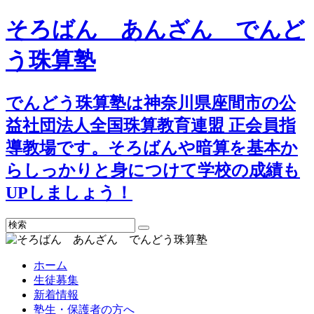
そろばん あんざん でんど
う珠算塾
でんどう珠算塾は神奈川県座間市の公
益社団法人全国珠算教育連盟 正会員指
導教場です。そろばんや暗算を基本か
らしっかりと身につけて学校の成績も
UPしましょう！
検
索
ホーム
生徒募集
新着情報
塾生・保護者の方へ