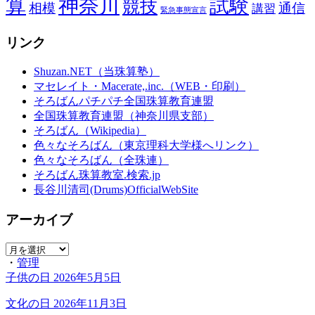
算
神奈川
試験
競技
相模
通信
講習
緊急事態宣言
リンク
Shuzan.NET（当珠算塾）
マセレイト・Macerate,.inc.（WEB・印刷）
そろばんパチパチ全国珠算教育連盟
全国珠算教育連盟（神奈川県支部）
そろばん（Wikipedia）
色々なそろばん（東京理科大学様へリンク）
色々なそろばん（全珠連）
そろばん珠算教室.検索.jp
長谷川清司(Drums)OfficialWebSite
アーカイブ
ア
・
管理
ー
子供の日
2026年5月5日
カ
イ
文化の日
2026年11月3日
ブ