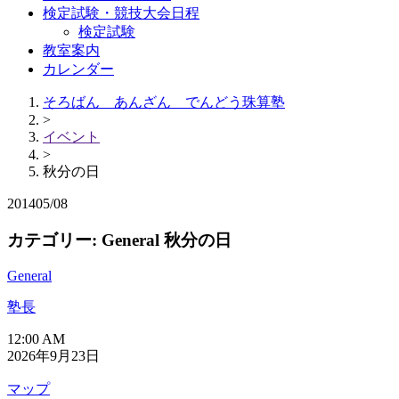
検定試験・競技大会日程
検定試験
教室案内
カレンダー
そろばん あんざん でんどう珠算塾
>
イベント
>
秋分の日
2014
05/08
カテゴリー: General 秋分の日
General
塾長
秋
12:00 AM
2026年9月23日
分
の
で
マップ
日